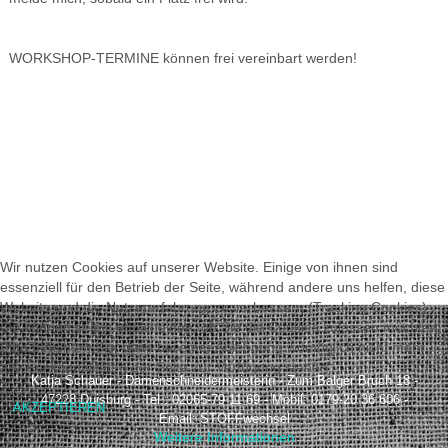
WORKSHOP-TERMINE können frei vereinbart werden!
Wir nutzen Cookies auf unserer Website. Einige von ihnen sind
essenziell für den Betrieb der Seite, während andere uns helfen, diese
Website und die Nutzererfahrung zu verbessern (Tracking Cookies).
Sie können selbst entscheiden, ob Sie die Cookies zulassen möchten.
Bitte beachten Sie, dass bei einer Ablehnung womöglich nicht mehr
alle Funktionalitäten der Seite zur Verfügung stehen.
Katja Schauer - Damenschneidermeisterin - Zum Balger Bruch 18 -
47228 Duisburg - Tel.: 02065-79 11 69 - Mobil: 0179-20 36 606 -
AKZEPTIEREN
Email:
STOFFwechsel
Weitere Informationen