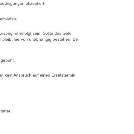
ebedingungen akzeptiert.
ankdaten.
sbeginn erfolgt sein. Sollte das Geld
r bleibt hiervon unabhängig bestehen. Bei
sgebühr.
n kein Anspruch auf einen Ersatztermin
attet.